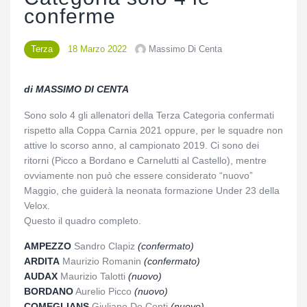
conferme
News
Albo d’oro
Terza
18 Marzo 2022
Massimo Di Centa
di MASSIMO DI CENTA
Sono solo 4 gli allenatori della Terza Categoria confermati
rispetto alla Coppa Carnia 2021 oppure, per le squadre non
attive lo scorso anno, al campionato 2019. Ci sono dei
ritorni (Picco a Bordano e Carnelutti al Castello), mentre
ovviamente non può che essere considerato “nuovo”
Maggio, che guiderà la neonata formazione Under 23 della
Velox.
Questo il quadro completo.
AMPEZZO
Sandro Clapiz
(confermato)
ARDITA
Maurizio Romanin
(confermato)
AUDAX
Maurizio Talotti
(nuovo)
BORDANO
Aurelio Picco
(nuovo)
COMEGLIANS
Giuliano De Conti
(nuovo)