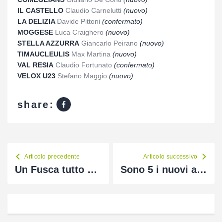
IL CASTELLO
Claudio Carnelutti
(nuovo)
LA DELIZIA
Davide Pittoni
(confermato)
MOGGESE
Luca Craighero
(nuovo)
STELLA AZZURRA
Giancarlo Peirano
(nuovo)
TIMAUCLEULIS
Max Martina
(nuovo)
VAL RESIA
Claudio Fortunato
(confermato)
VELOX U23
Stefano Maggio
(nuovo)
share:
Articolo precedente
Articolo successivo
Un Fusca tutto nuovo per il Carnico 2022
Sono 5 i nuovi allenatori in Seconda Categoria