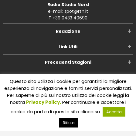
Radio Studio Nord
e-mail: spot@rsn.it
T +39 0433 40690
Redazione
Link Utili
Precedenti Stagioni
Questo sito utilizza i cookie per garantirti la migliore
esperienza di navigazione e fornirti servizi personalizzati.
Copyright ©
Radio Studio Nord
2002-2026. P.IVA
Per saperne di più sul nostro utilizzo dei cookie leggi la
01029450309 Concept and design:
Five Studio
by Omnia
SPA.
All Rights Reserved.
nostra
Privacy Policy.
Per continuare e accettare i
cookie da parte di questo sito clicca su
Accetta
Rifiuta