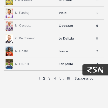
Mobilieri
10
Partita Party
M. Ferataj
Viola
10
News
Albo d’oro
M. Cescutti
Cavazzo
9
C. De Caneva
La Delizia
8
M. Costa
Lauco
7
M. Fauner
Sappada
7
1
2
3
4
5
…
19
Successivo