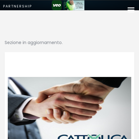
Sezione in aggiornamento.
Campionato
Coppa Carnia
Supercoppa
ERREA Cup
Squadre
Calendari
News
Migliori
Albo d’oro