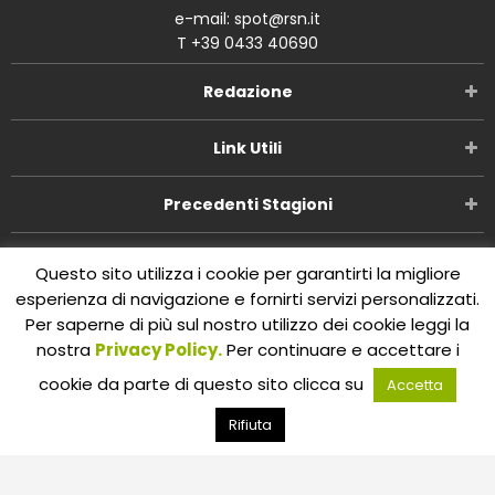
e-mail: spot@rsn.it
T +39 0433 40690
Redazione
Link Utili
Precedenti Stagioni
Questo sito utilizza i cookie per garantirti la migliore
esperienza di navigazione e fornirti servizi personalizzati.
Copyright ©
Radio Studio Nord
2002-2026. P.IVA
Per saperne di più sul nostro utilizzo dei cookie leggi la
01029450309 Concept and design:
Five Studio
by Omnia
SPA.
All Rights Reserved.
nostra
Privacy Policy.
Per continuare e accettare i
cookie da parte di questo sito clicca su
Accetta
Rifiuta